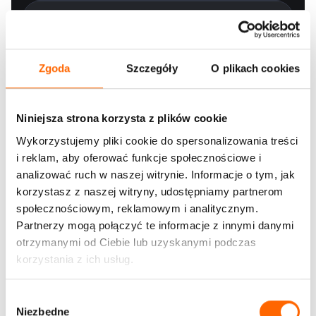
Zgoda
Szczegóły
O plikach cookies
Niniejsza strona korzysta z plików cookie
Wykorzystujemy pliki cookie do spersonalizowania treści
i reklam, aby oferować funkcje społecznościowe i
analizować ruch w naszej witrynie. Informacje o tym, jak
korzystasz z naszej witryny, udostępniamy partnerom
społecznościowym, reklamowym i analitycznym.
Wyrażam zgodę na kontakt telefoniczny i mailowy w celu
Partnerzy mogą połączyć te informacje z innymi danymi
obsługi niniejszego zgłoszenia. Wyrażam zgodę na
otrzymanymi od Ciebie lub uzyskanymi podczas
otrzymywanie informacji handlowych środkami komunikacji
korzystania z ich usług.
elektronicznej wysyłanymi przez House of Skills oraz na
wykorzystanie komunikacji email w celach marketingowych.
Administratorem danych jest Konsorcjum doradczo-
szkoleniowe S.A. - właściciel marki House of Skills - z siedzibą
W
przy ul. Równoległej 4a, 02-235 Warszawa. Więcej informacji w
Niezbędne
y