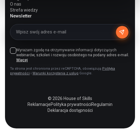
O nas
Strefa wiedzy
Newsletter
Wyrażam zgodę na otrzymywanie informacji dotyczących
webinarów, szkoleń i rozwoju osobistego na podany adres e-mail.
Więcej
Ta strona jest chroniona przez reCAPTCHA, obowiązują
Polityka
prywatności
i
Warunki korzystania z usług
Google.
© 2026 House of Skills
Reklamacje
Polityka prywatności
Regulamin
Deklaracja dostępności
PL
EN