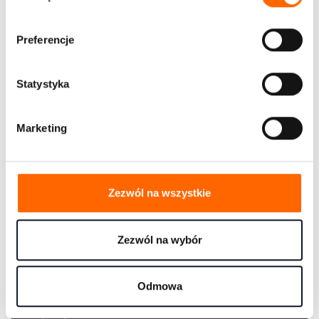
Polityce prywatności
b
ó
Preferencje
r
z
g
Statystyka
o
d
Wspieramy rozwój liderów i zespołów od ponad 30 lat.
Marketing
y
Firma
Zezwól na wszystkie
O nas
Jak pracujemy
Zespół
Zezwól na wybór
Kariera
Kontakt
Oferta
Odmowa
Rozwiązania dla biznesu
Programy otwarte